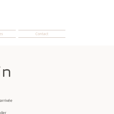
es
Contact
in
arrivée
eder