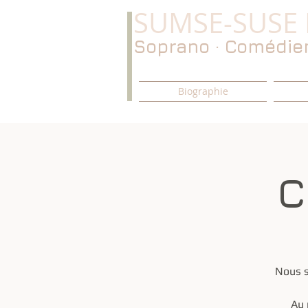
SUMSE-SUSE 
Soprano · Comédien
Biographie
C
Nous s
Au 