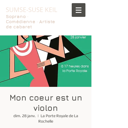
SUMSE-SUSE KEIL
Soprano ·
Comédienne · Artiste
de cabaret
Mon coeur est un
violon
dim. 28 janv.
  |  
La Porte Royale de La
Rochelle